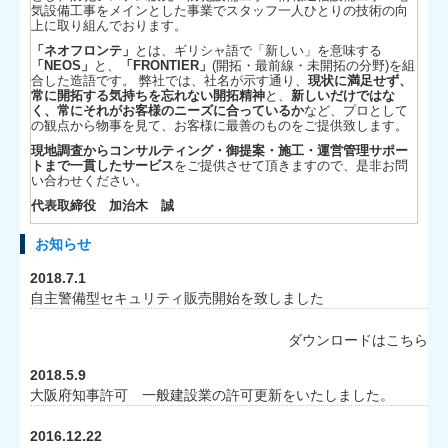
気設備工事をメインとした事業でスタッフ一人ひとりの技術の向
上に取り組んでおります。
「ネオフロンテ」
とは、ギリシャ語で「新しい」を意味する
「NEOS」
と、
「FRONTIER」
(開拓・最前線・未開拓の分野)を組
合した造語です。 弊社では、社名が示す通り、
現状に満足せず、
常に開拓する気持ちを忘れない開拓精神
と、
新しいだけではな
く、常にそれがお客様のニーズに合っているか
など、プロとして
の観点から物事を見て、お客様に最善のものをご提供致します。
現地調査からコンサルティング・御提案・施工・運営管理サポー
トまで一貫したサービス
をご提供させて頂きますので、是非お問
い合わせください。
代表取締役 加治木 誠
お知らせ
2018.7.1
自主警備型セキュリティ販売開始を致しました
ダウンロードはこちら
2018.5.9
大阪府知事許可 一般建設業の許可更新をいたしました。
2016.12.22